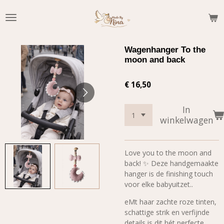
Ga
direct
naar
de
Wagenhanger To the
hoofdinhoud
moon and back
€ 16,50
In
winkelwagen
Love you to the moon and
back! ✨ Deze handgemaakte
hanger is de finishing touch
voor elke babyuitzet..
eMt haar zachte roze tinten,
schattige strik en verfijnde
details is dit hét perfecte