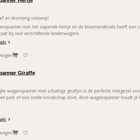
anner Hertje
ief en dromerig ontwerp!
nspanner met het slapende hertje en de bloemendetails heeft een zac
taat bij veel verschillende kinderwagens.
ails
lwagen
anner Giraffe
ijke wagenspanner met schattige girafjes is de perfecte metgezel vo
het park of een snelle boodschap doet, deze wagenspanner houdt je k
ails
lwagen