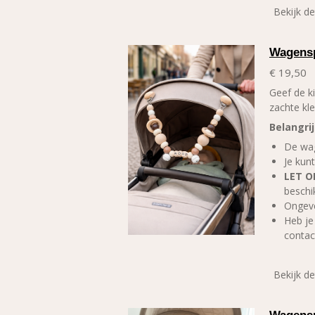
Bekijk de
Wagensp
€ 19,50
Geef de k
zachte kle
Belangri
De wa
Je kunt
LET O
beschi
Ongeve
Heb je
contac
Bekijk de