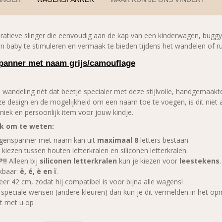
oratieve slinger die eenvoudig aan de kap van een kinderwagen, bugg
n baby te stimuleren en vermaak te bieden tijdens het wandelen of ru
anner met naam grijs/camouflage
 wandeling nét dat beetje specialer met deze stijlvolle, handgemaa
jze design en de mogelijkheid om een naam toe te voegen, is dit niet 
niek en persoonlijk item voor jouw kindje.
jk om te weten:
genspanner met naam kan uit
maximaal 8
letters bestaan.
 kiezen tussen houten letterkralen en siliconen letterkralen.
P!!
Alleen bij
siliconen letterkralen
kun je kiezen voor
leestekens
kbaar:
ë, é, è en ï
.
er 42 cm, zodat hij compatibel is voor bijna alle wagens!
 speciale wensen (andere kleuren) dan kun je dit vermelden in het o
t met u op