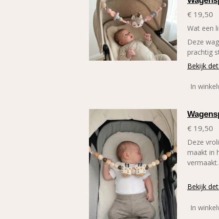
Wagensp
€ 19,50
Wat een l
Deze wage
prachtig s
Bekijk det
In winke
Wagensp
€ 19,50
Deze vrol
maakt in 
vermaakt.
Bekijk det
In winke