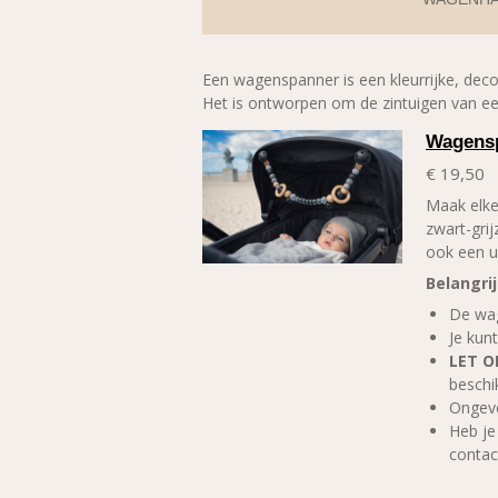
Een wagenspanner is een kleurrijke, dec
Het is ontworpen om de zintuigen van ee
Wagensp
€ 19,50
Maak elke
zwart-gri
ook een u
Belangri
De wa
Je kunt
LET O
beschi
Ongeve
Heb je
contac