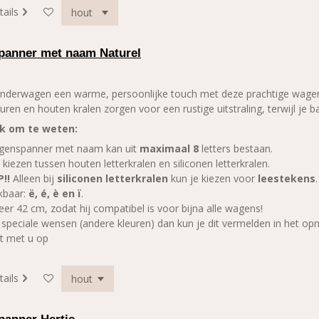
tails
anner met naam Naturel
inderwagen een warme, persoonlijke touch met deze prachtige wagen
uren en houten kralen zorgen voor een rustige uitstraling, terwijl je 
jk om te weten:
genspanner met naam kan uit
maximaal 8
letters bestaan.
 kiezen tussen houten letterkralen en siliconen letterkralen.
P!!
Alleen bij
siliconen letterkralen
kun je kiezen voor
leestekens
kbaar:
ë, é, è en ï
.
er 42 cm, zodat hij compatibel is voor bijna alle wagens!
 speciale wensen (andere kleuren) dan kun je dit vermelden in het o
t met u op
tails