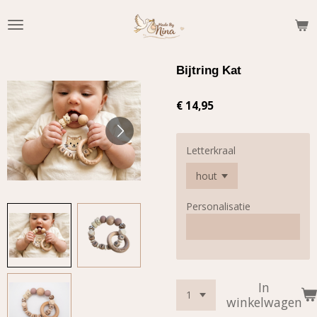
Ga
direct
naar
de
Bijtring Kat
hoofdinhoud
€ 14,95
Letterkraal
Personalisatie
In
winkelwagen