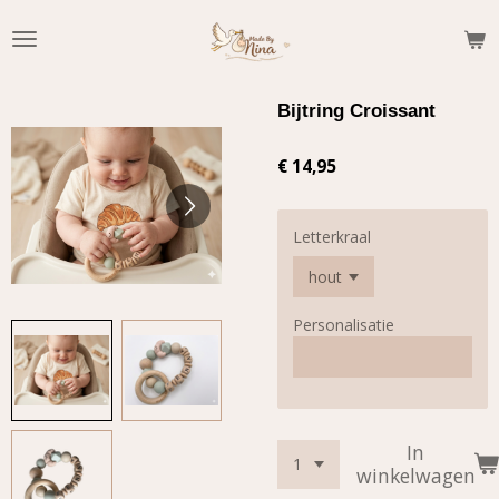
Ga
direct
naar
de
Bijtring Croissant
hoofdinhoud
€ 14,95
Letterkraal
Personalisatie
In
winkelwagen