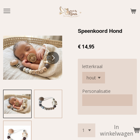
Ga
direct
naar
de
Speenkoord Hond
hoofdinhoud
€ 14,95
letterkraal
Personalisatie
In
winkelwagen